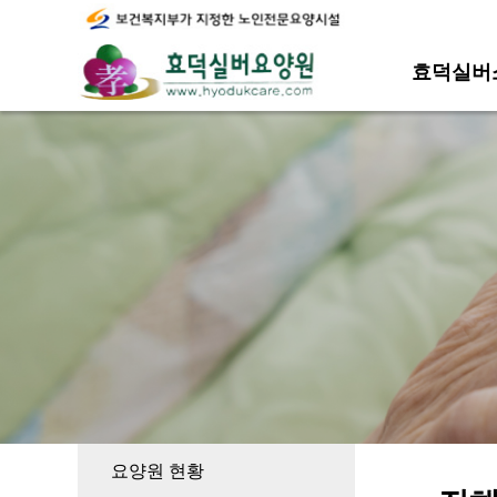
효덕실버
요양원 현황