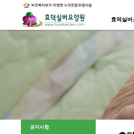
효덕실버
공지사항