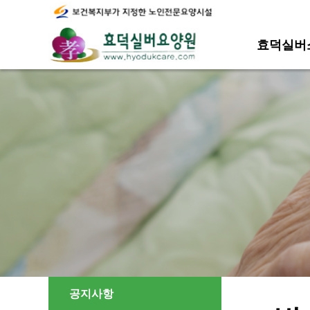
효덕실버
공지사항