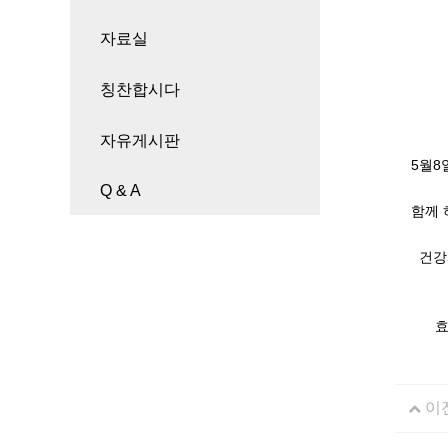
자료실
칭찬합시다
자유게시판
5월8일
Q & A
함께 하
건강과 
효덕실
이