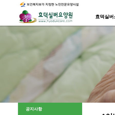
효덕실버
공지사항