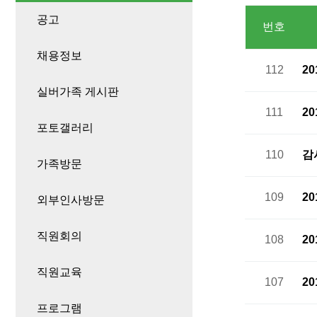
공고
번호
채용정보
112
2
실버가족 게시판
111
2
포토갤러리
110
감
가족방문
109
2
외부인사방문
직원회의
108
2
직원교육
107
2
프로그램