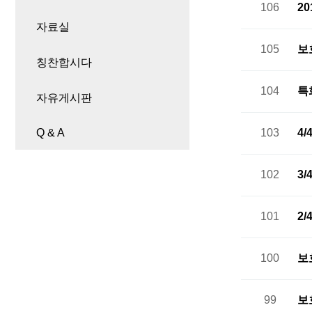
106
2
자료실
105
보
칭찬합시다
104
특
자유게시판
Q & A
103
4
102
3
101
2
100
보
99
보