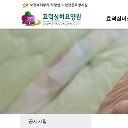
효덕실버
공지사항