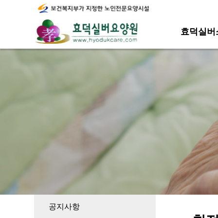
효덕실버
공지사항